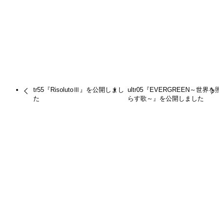
【追記あり】BIG UP!（旧Muzie）退会によるライセン
ス管理委託先の変更について
2018.06.05
（
お知らせ
）
AudioStockにてWAVEデータの販売を開始しました
2011.01.11
（
HISTORICA
）
tr56『GRANDIOSO』を公開しました
tr55『RisolutoⅢ』を公開しまし
ultr05『EVERGREEN～世界を
た
らす歌～』を公開しました
アーカイブス
更新・お知らせトップ
お知らせ
新曲・リメイク版公開
曲のバージョンアップ
曲の公開停止
楽曲利用作品